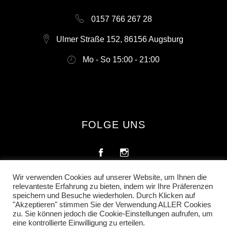
0157 766 267 28
Ulmer Straße 152, 86156 Augsburg
Mo - So 15:00 - 21:00
FOLGE UNS
Wir verwenden Cookies auf unserer Website, um Ihnen die
relevanteste Erfahrung zu bieten, indem wir Ihre Präferenzen
speichern und Besuche wiederholen. Durch Klicken auf
RECHTLICHES
"Akzeptieren" stimmen Sie der Verwendung ALLER Cookies
zu. Sie können jedoch die Cookie-Einstellungen aufrufen, um
eine kontrollierte Einwilligung zu erteilen.